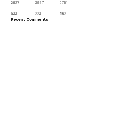
2627
3997
2791
933
223
582
Recent Comments
Menú
Nosotros
Productos
Industrias
de
Catálogos
Contáctanos