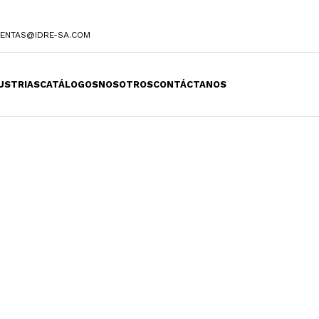
ENTAS@IDRE-SA.COM
USTRIAS
CATÁLOGOS
NOSOTROS
CONTÁCTANOS
striales especi
ración segura y eficiente