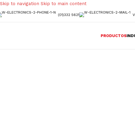
Skip to navigation
Skip to main content
(01)332 5621
V
PRODUCTOS
IND
Productos indu
Componentes críticos para ope