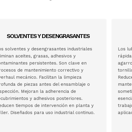
SOLVENTES Y DESENGRASANTES
os solventes y desengrasantes industriales
Los lu
liminan aceites, grasas, adhesivos y
rápida
ontaminantes persistentes. Son clave en
agarro
rocesos de mantenimiento correctivo y
tornil
verhaul mecánico. Facilitan la limpieza
Reduce
rofunda de piezas antes del ensamblaje o
manten
nspección. Mejoran la adherencia de
someti
ecubrimientos y adhesivos posteriores.
esenci
educen tiempos de intervención en planta y
trabaj
aller. Diseñados para uso industrial continuo.
aplica