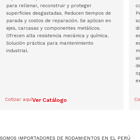
para rellenar, reconstruir y proteger
c
superficies desgastadas. Reducen tiempos de
P
parada y costos de reparación. Se aplican en
s
ejes, carcasas y componentes metálicos.
d
Ofrecen alta resistencia mecánica y química.
e
Solución práctica para mantenimiento
e
industrial.
m
s
d
o
e
Cotizar aquí
Ver Catálogo
Co
SOMOS IMPORTADORES DE RODAMIENTOS EN EL PERÚ