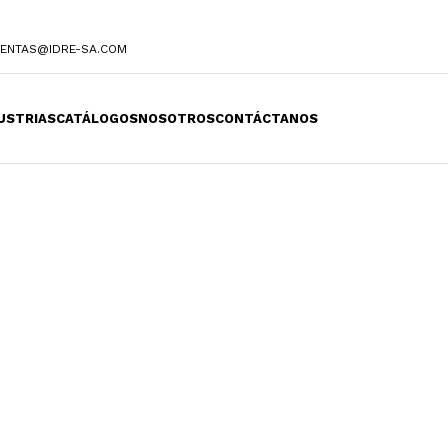
ENTAS@IDRE-SA.COM
USTRIAS
CATÁLOGOS
NOSOTROS
CONTÁCTANOS
micos y
ios