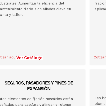
ndustriales. Aumentan la eficiencia del
fijaci
antenimiento diario. Son aliados clave en
aplica
anta y taller.
tizar aquí
Ver Catálogo
Cotizar
SEGUROS, PASADORES Y PINES DE
EXPANSIÓN
Las bo
stos elementos de fijación mecánica están
elemen
iseñados para asegurar, alinear y retener