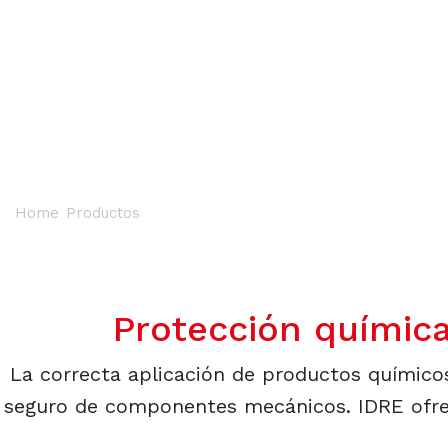
Químicos industriales orientado
Home
/
Productos
/
Productos químicos y complementario
Protección química
La correcta aplicación de productos químico
seguro de componentes mecánicos. IDRE ofrec