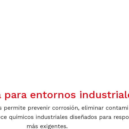
s a reducir desgaste, corrosión 
s
 para entornos industrial
s permite prevenir corrosión, eliminar contam
e químicos industriales diseñados para respon
más exigentes.