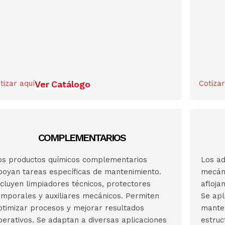
tizar aquí
Ver Catálogo
Cotizar
COMPLEMENTARIOS
os productos químicos complementarios
Los ad
poyan tareas específicas de mantenimiento.
mecáni
ncluyen limpiadores técnicos, protectores
afloja
emporales y auxiliares mecánicos. Permiten
Se apl
ptimizar procesos y mejorar resultados
manten
perativos. Se adaptan a diversas aplicaciones
estruc