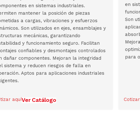
en sis
omponentes en sistemas industriales.
funcio
ermiten mantener la posición de piezas
Son ut
ometidas a cargas, vibraciones y esfuerzos
aplica
inámicos. Son utilizados en ejes, ensamblajes y
absorb
structuras mecánicas, garantizando
Mejora
stabilidad y funcionamiento seguro. Facilitan
optimi
ontajes confiables y desmontajes controlados
para o
in dañar componentes. Mejoran la integridad
el sistema y reducen riesgos de falla en
peración. Aptos para aplicaciones industriales
xigentes.
tizar aquí
Ver Catálogo
Cotizar