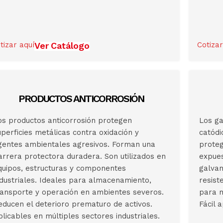
tizar aquí
Ver Catálogo
Cotizar
PRODUCTOS ANTICORROSIÓN
os productos anticorrosión protegen
Los ga
uperficies metálicas contra oxidación y
catódi
gentes ambientales agresivos. Forman una
proteg
arrera protectora duradera. Son utilizados en
expues
quipos, estructuras y componentes
galvan
ndustriales. Ideales para almacenamiento,
resist
ransporte y operación en ambientes severos.
para m
educen el deterioro prematuro de activos.
Fácil 
plicables en múltiples sectores industriales.