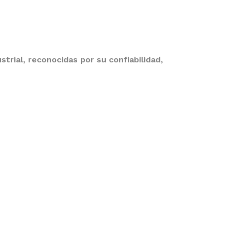
rial, reconocidas por su confiabilidad,
Menú
Nosotros
Productos
Industrias
de
Catálogos