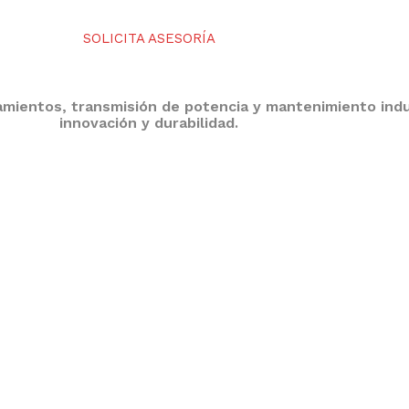
SOLICITA ASESORÍA
ientos, transmisión de potencia y mantenimiento indust
innovación y durabilidad.
CONTÁCTENOS
as en productos
Av. Ramón Cárcamo 726 Cercado de
Lima
 rodamientos,
Central Telefónica: (01) 332 5621
es, químicos para
Email: ventas@idre-sa.com
ndustrial y
Horarios de atención: Lunes a Viernes 