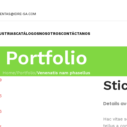
ENTAS@IDRE-SA.COM
USTRIAS
CATÁLOGOS
NOSOTROS
CONTÁCTANOS
Portfolio
Home
/
Portfolio
/
Venenatis nam phasellus
Sti
Details a
Hac vitae 
tellus a c