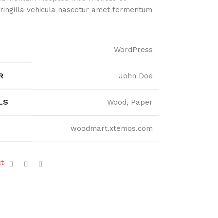
ringilla vehicula nascetur amet fermentum
WordPress
R
John Doe
LS
Wood, Paper
woodmart.xtemos.com
ct