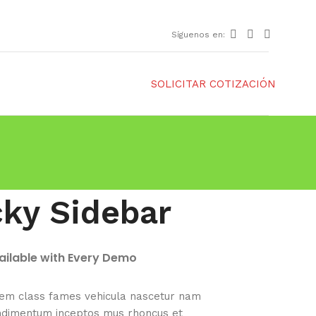
Síguenos en:
SOLICITAR COTIZACIÓN
cky Sidebar
vailable with Every Demo
sem class fames vehicula nascetur nam
ondimentum inceptos mus rhoncus et