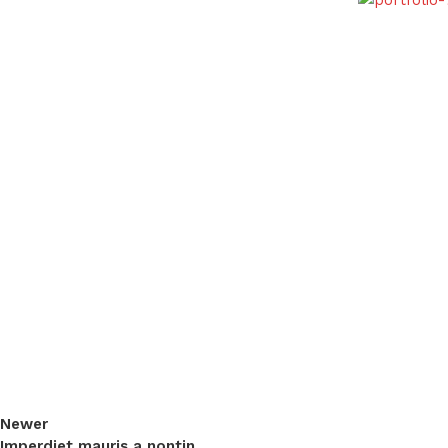
Newer
Imperdiet mauris a nontin