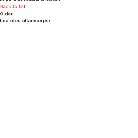
Back to list
Older
Leo uteu ullamcorper
QUIENES SOMOS
Somos especialist
industriales como
chumaceras, reten
el mantenimiento i
soluciones para t
potencia. Con más
experiencia, ofre